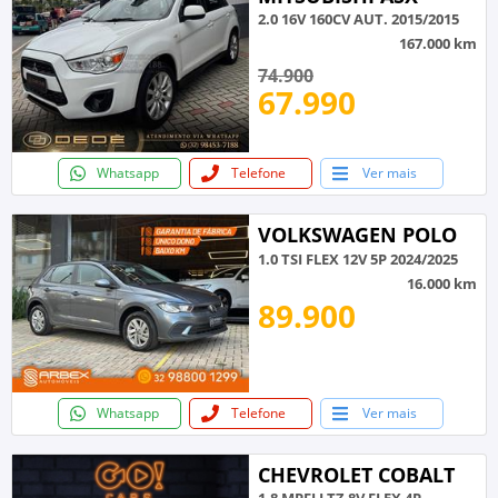
2.0 16V 160CV AUT. 2015/2015
167.000 km
74.900
67.990
Whatsapp
Telefone
Ver mais
VOLKSWAGEN POLO
1.0 TSI FLEX 12V 5P 2024/2025
16.000 km
89.900
Whatsapp
Telefone
Ver mais
CHEVROLET COBALT
1.8 MPFI LTZ 8V FLEX 4P