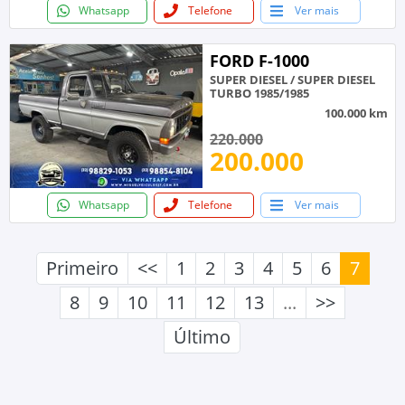
Whatsapp
Telefone
Ver mais
FORD F-1000
SUPER DIESEL / SUPER DIESEL
TURBO 1985/1985
100.000 km
220.000
200.000
Whatsapp
Telefone
Ver mais
Primeiro
<<
1
2
3
4
5
6
7
8
9
10
11
12
13
...
>>
Último