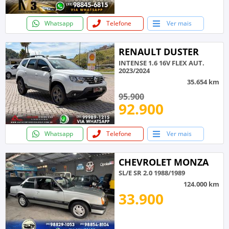
Whatsapp
Telefone
Ver mais
RENAULT DUSTER
INTENSE 1.6 16V FLEX AUT.
2023/2024
35.654 km
95.900
92.900
Whatsapp
Telefone
Ver mais
CHEVROLET MONZA
SL/E SR 2.0 1988/1989
124.000 km
33.900