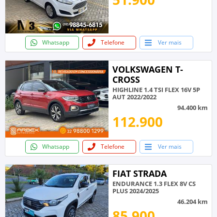
Whatsapp
Telefone
Ver mais
VOLKSWAGEN T-
CROSS
HIGHLINE 1.4 TSI FLEX 16V 5P
AUT 2022/2022
94.400 km
112.900
Whatsapp
Telefone
Ver mais
FIAT STRADA
ENDURANCE 1.3 FLEX 8V CS
PLUS 2024/2025
46.204 km
85.900