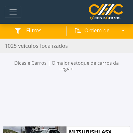
Filtros
1025 veículos localizados
/ Seminovos
Página inicial
Dicas e Carros | O maior estoque de carros da
região
MITSUBISHI ASX