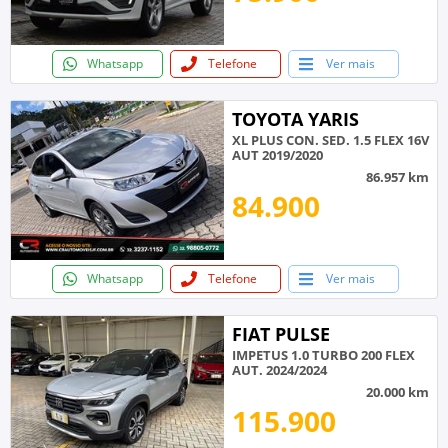
Whatsapp
Telefone
Ver mais
TOYOTA YARIS
XL PLUS CON. SED. 1.5 FLEX 16V
AUT 2019/2020
86.957 km
84.900
Whatsapp
Telefone
Ver mais
FIAT PULSE
IMPETUS 1.0 TURBO 200 FLEX
AUT. 2024/2024
20.000 km
115.900