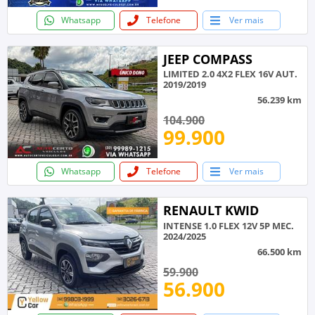
Whatsapp
Telefone
Ver mais
JEEP COMPASS
LIMITED 2.0 4X2 FLEX 16V AUT.
2019/2019
56.239 km
104.900
99.900
Whatsapp
Telefone
Ver mais
RENAULT KWID
INTENSE 1.0 FLEX 12V 5P MEC.
2024/2025
66.500 km
59.900
56.900